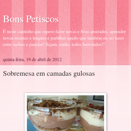
Bons Petiscos
É neste cantinho que espero fazer novas e boas amizades, aprender
novas receitas e truques e partilhar aquilo que também eu sei fazer
entre tachos e panelas! Sejam, então, todos benvindos!!
quinta-feira, 19 de abril de 2012
Sobremesa em camadas gulosas