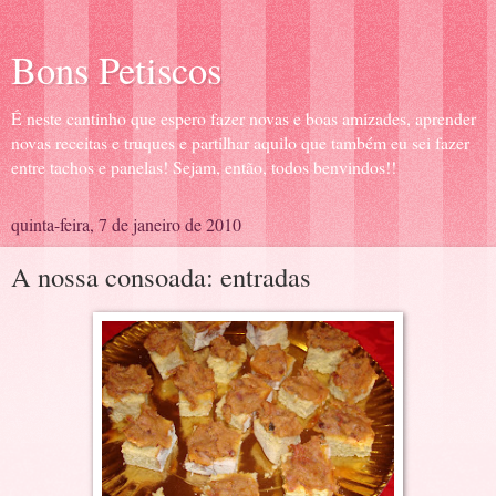
Bons Petiscos
É neste cantinho que espero fazer novas e boas amizades, aprender
novas receitas e truques e partilhar aquilo que também eu sei fazer
entre tachos e panelas! Sejam, então, todos benvindos!!
quinta-feira, 7 de janeiro de 2010
A nossa consoada: entradas