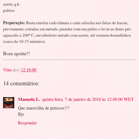
azeite q.b.
palitos
Preparação:
Basta enrolar cada tâmara e cada salsicha nas fatias de bacon,
previamente cortadas em metade, prender com um palito e levar ao forno pré-
aquecido a 200º C, em tabuleiro untado com azeite, até estarem douradinhos
(cerca de 10-15 minutos).
Bom apetite!!
Vina
à(s)
12:16:00
14 comentários:
Manuela L.
quinta-feira, 7 de janeiro de 2010 às 12:49:00 WET
Que maravilha de petiscos!!!
Bjs
Responder